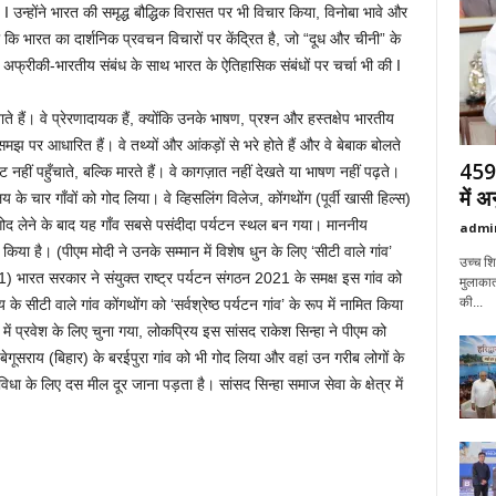
I उन्होंने भारत की समृद्ध बौद्धिक विरासत पर भी विचार किया, विनोबा भावे और
या कि भारत का दार्शनिक प्रवचन विचारों पर केंद्रित है, जो “दूध और चीनी” के
 से अफ्रीकी-भारतीय संबंध के साथ भारत के ऐतिहासिक संबंधों पर चर्चा भी की I
ाते हैं। वे प्रेरणादायक हैं, क्योंकि उनके भाषण, प्रश्न और हस्तक्षेप भारतीय
 पर आधारित हैं। वे तथ्यों और आंकड़ों से भरे होते हैं और वे बेबाक बोलते
459 
 नहीं पहुँचाते, बल्कि मारते हैं। वे कागज़ात नहीं देखते या भाषण नहीं पढ़ते।
में 
ालय के चार गाँवों को गोद लिया। वे व्हिसलिंग विलेज, कोंगथोंग (पूर्वी खासी हिल्स)
नके गोद लेने के बाद यह गाँव सबसे पसंदीदा पर्यटन स्थल बन गया। माननीय
admi
किया है। (पीएम मोदी ने उनके सम्मान में विशेष धुन के लिए ‘सीटी वाले गांव’
उच्च शिक
) भारत सरकार ने संयुक्त राष्ट्र पर्यटन संगठन 2021 के समक्ष इस गांव को
मुलाकात
की...
य के सीटी वाले गांव कोंगथोंग को ‘सर्वश्रेष्ठ पर्यटन गांव’ के रूप में नामित किया
ांव में प्रवेश के लिए चुना गया, लोकप्रिय इस सांसद राकेश सिन्हा ने पीएम को
ने बेगूसराय (बिहार) के बरईपुरा गांव को भी गोद लिया और वहां उन गरीब लोगों के
िधा के लिए दस मील दूर जाना पड़ता है। सांसद सिन्हा समाज सेवा के क्षेत्र में