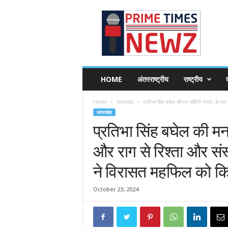
P
r
i
m
e
T
i
HOME
अंतरराष्ट्रीय
राष्ट्रीय
व
m
e
Home
उत्तराखंड
प्रतिभा सिंह बघेल की मन मोहिनी गजल, के.एल.प
s
उत्तराखंड
N
प्रतिभा सिंह बघेल की म
e
w
और राग से रिश्ता और संस्
z
ने विरासत महफिल को क
October 23, 2024