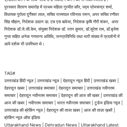
पुरस्कार वितरण समारोह में प्रथम महिला गुरमीत कौर, पद्म प्रेमचन्द्र शर्मा,
विधायक पुरोला दुर्गेश्वर लाल, सचिव राज्यपाल रविनाथ रामन, अपर सचिव रणीवर
सिंह चौहान, निदेशक उद्यान डा. एच एस बावेजा, निदेशक कृषि गौरी शंकर, अपर
निदेशक डॉ.जे.सी.केम, संयुक्त निदेशक डॉ. रतन कुमार, डॉ.सुरेश राम, डॉ.बृजेश
गुप्ता सहित अनेक गणमान्य अतिथि, जनप्रतिनिधि तथा भारी संख्या में प्रदर्शनी में
आये दर्शक भी उपस्थित थे।
TAG#
उत्तराखंड हिंदी न्यूज | उत्तराखंड न्यूज | देहरादून न्यूज हिंदी | उत्तराखंड खबर |
देहरादून खबर | उत्तराखंड समाचार | देहरादून समाचार | उत्तराखंड नवीनतम
समाचार | देहरादून नवीनतम समाचार | देहरादून की आज की खबर | उत्तराखंड की
आज की खबर | नवीनतम समाचार | भारत नवीनतम समाचार | टुडेज इंडिया न्यूज |
उत्तराखंड की ब्रेकिंग न्यूज | देहरादून की ताजा खबर | आज की ताज़ा ख़बरें |
ब्रेकिंग न्यूज ऑफ इंडिया
Uttarakhand News | Dehradun News | Uttarakhand Latest