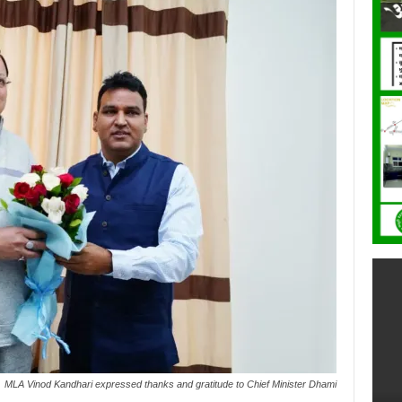
MLA Vinod Kandhari expressed thanks and gratitude to Chief Minister Dhami