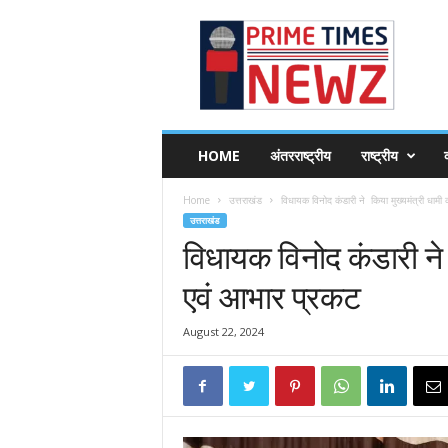
P
r
i
m
e
T
i
HOME
अंतरराष्ट्रीय
राष्ट्रीय
व
m
e
Home
उत्तराखंड
विधायक विनोद कंडारी ने किया मुख्यमंत्री धामी
s
उत्तराखंड
N
विधायक विनोद कंडारी ने 
e
w
एवं आभार प्रकट
z
August 22, 2024