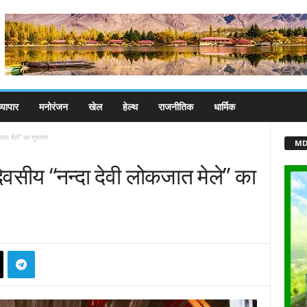
्यापार
मनोरंजन
खेल
हेल्थ
राजनीतिक
धार्मिक
जात मेले” का शुभारंभ
MD
दिवसीय “नन्दा देवी लोकजात मेले” का