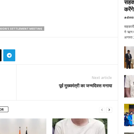
सहका
करेंग
admi
सहकारी 
 UNION'S SETTLEMENT MEETING
ने ऋण म
अगस्त 
Next article
पूर्व मुख्यमंत्री का जन्मदिवस मनाया
OR