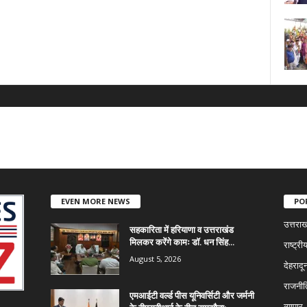
EVEN MORE NEWS
PO
उत्तराख
सहकारिता में हरियाणा व उत्तराखंड
मिलकर करेंगे कामः डाॅ. धन सिंह...
राष्ट्री
August 5, 2026
देहरादू
राजनी
एमआईटी वर्ल्ड पीस यूनिवर्सिटी और जर्मनी
व्यापार