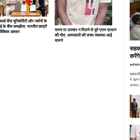
्ल्ड पीस यूनिवर्सिटी और जर्मनी के
 के बीच समझौता; भारतीय छात्रों
समय पर उपचार न मिलने से पूर्व ग्राम प्रधान
े वैश्विक अवसर
की मौत, अस्पतालों की लचर व्यवस्था आई
सामने
सहका
करेंग
admi
सहकारी 
ने ऋण म
अगस्त 