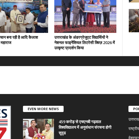
हचान बना रही है आदि कैलाश
उत्तराखंड के अंडरग्रेजुएट विद्यार्थियों ने
: महाराज
नेशनल फाइनेंशियल लिटरेसी क्विज़ 2026 में
उत्कृष्ट प्रदर्शन किया
EVEN MORE NEWS
PO
उत्तराख
459 करोड़ से एचएनबी गढ़वाल
विश्वविद्यालय में अनुसंधान संरचना होगी
राष्ट्री
सुदृढ
देहरादू