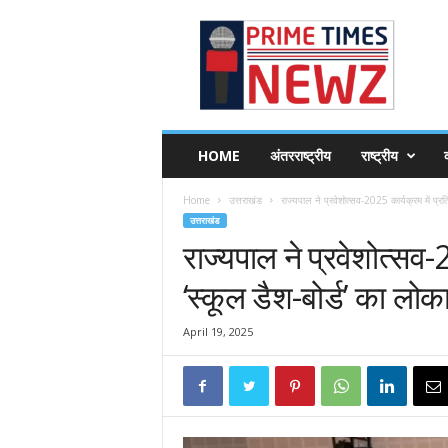
P
r
i
m
e
T
i
HOME
अंतरराष्ट्रीय
राष्ट्रीय
व
m
e
Home
उत्तराखंड
राज्यपाल ने प्रवेशोत्सव-2025 कार्यक्रम में प्रत
s
उत्तराखंड
N
राज्यपाल ने प्रवेशोत्सव
e
w
‘स्कूल डैश-बोर्ड’ का लोक
z
April 19, 2025