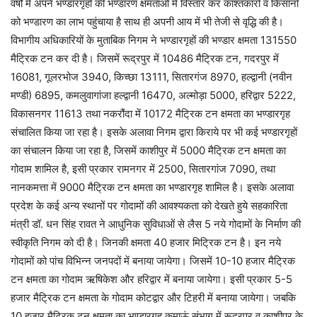
वर्षों में अपने भण्डारगृहों की भण्डारण क्षमताओं में विस्तार कर काश्तकारों व किसानों
को भण्डारण का लाभ पहुंचाया है साथ ही अपनी आय में भी तेजी से वृद्धि की है।
विभागीय अधिकारियों के मुताबिक निगम ने भण्डारगृहों की भण्डार क्षमता 131550
मैट्रिक टन कर दी है। जिसमें रूद्रपुर में 10486 मैट्रिक टन, गदरपुर में
16081, गूलरभोज 3940, किच्छा 13111, सितारगंज 8970, हल्द्वानी (नवीन
मण्डी) 6895, कमलुवागांजा हल्द्वानी 16470, अल्मोड़ा 5000, हरिद्वार 5222,
विकासनगर 11613 तथा नकरौंदा में 10172 मैट्रिक टन क्षमता का भण्डारगृह
संचालित किया जा रहा है। इसके अलावा निगम द्वारा किराये पर भी कई भण्डारगृहों
का संचालन किया जा रहा है, जिसमें काशीपुर में 5000 मैट्रिक टन क्षमता का
गोदाम शामिल है, इसी प्रकार रामनगर में 2500, सितारगांज 7090, तथा
नानकमत्ता में 9000 मैट्रिक टन क्षमता का भण्डारगृह शामिल है। इसके अलावा
प्रदेश के कई अन्य स्थानों पर गोदामों की आवश्यकता को देखते हुये सहकारिता
मंत्री डॉ. धन सिंह रावत ने आधुनिक सुविधाओं से लैस 5 नये गोदामों के निर्माण की
स्वीकृति निगम को दी है। जिनकी क्षमता 40 हजार मिट्रिक टन है। इन नये
गोदामों को पांच विभिन्न जनपदों में बनाया जायेगा। जिसमें 10-10 हजार मैट्रिक
टन क्षमता का गोदाम ऋषिकेश और हरिद्वार में बनाया जायेगा। इसी प्रकार 5-5
हजार मैट्रिक टन क्षमता के गोदाम कोटद्वार और टिहरी में बनाया जायेगा। जबकि
10 हजार मैट्रिक टन क्षमता का भण्डारगृह कुमाऊं संभाग में रूद्रपुर व काशीपुर के