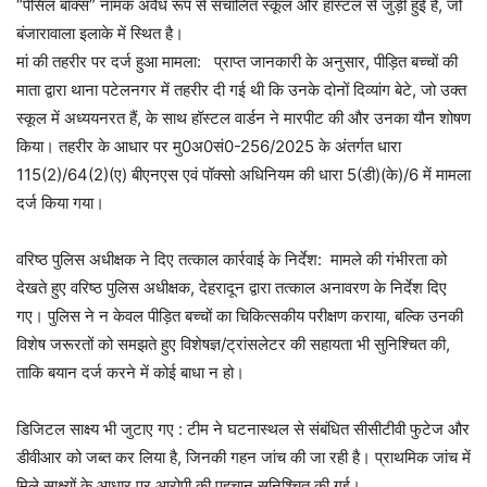
“पेंसिल बॉक्स” नामक अवैध रूप से संचालित स्कूल और हॉस्टल से जुड़ी हुई है, जो
बंजारावाला इलाके में स्थित है।
मां की तहरीर पर दर्ज हुआ मामला: प्राप्त जानकारी के अनुसार, पीड़ित बच्चों की
माता द्वारा थाना पटेलनगर में तहरीर दी गई थी कि उनके दोनों दिव्यांग बेटे, जो उक्त
स्कूल में अध्ययनरत हैं, के साथ हॉस्टल वार्डन ने मारपीट की और उनका यौन शोषण
किया। तहरीर के आधार पर मु0अ0सं0-256/2025 के अंतर्गत धारा
115(2)/64(2)(ए) बीएनएस एवं पॉक्सो अधिनियम की धारा 5(डी)(के)/6 में मामला
दर्ज किया गया।
वरिष्ठ पुलिस अधीक्षक ने दिए तत्काल कार्रवाई के निर्देश: मामले की गंभीरता को
देखते हुए वरिष्ठ पुलिस अधीक्षक, देहरादून द्वारा तत्काल अनावरण के निर्देश दिए
गए। पुलिस ने न केवल पीड़ित बच्चों का चिकित्सकीय परीक्षण कराया, बल्कि उनकी
विशेष जरूरतों को समझते हुए विशेषज्ञ/ट्रांसलेटर की सहायता भी सुनिश्चित की,
ताकि बयान दर्ज करने में कोई बाधा न हो।
डिजिटल साक्ष्य भी जुटाए गए : टीम ने घटनास्थल से संबंधित सीसीटीवी फुटेज और
डीवीआर को जब्त कर लिया है, जिनकी गहन जांच की जा रही है। प्राथमिक जांच में
मिले साक्ष्यों के आधार पर आरोपी की पहचान सुनिश्चित की गई।