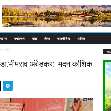
्यापार
मनोरंजन
खेल
हेल्थ
राजनीतिक
धार्मिक
 मदन कौशिक
MD
े डा.भीमराव अंबेडकर: मदन कौशिक