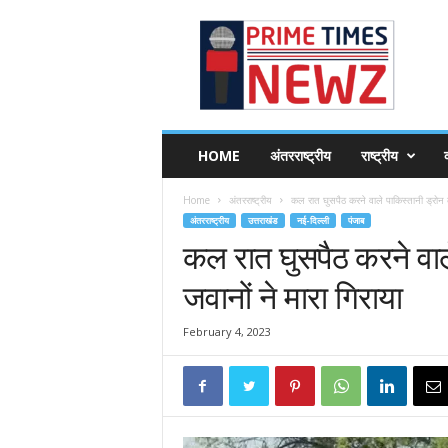
P
r
i
m
e
T
i
HOME
अंतरराष्ट्रीय
राष्ट्रीय
व
m
e
Home
अंतरराष्ट्रीय
कल रात घुसपैठ करने वाले पाकिस्तानी ड्रोन 
s
अंतरराष्ट्रीय
उत्तराखंड
नई-दिल्ली
पंजाब
N
कल रात घुसपैठ करने वाल
e
w
जवानों ने मारा गिराया
z
February 4, 2023