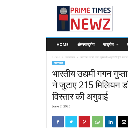
P
r
i
m
e
T
i
HOME
अंतरराष्ट्रीय
राष्ट्रीय
व
m
e
Home
उत्तराखंड
भारतीय उद्यमी गगन गुप्ता के अफ्रीकी ईवी प्लेटफॉ
s
उत्तराखंड
N
भारतीय उद्यमी गगन गुप्ता
e
w
ने जुटाए 215 मिलियन डॉ
z
विस्तार की अगुवाई
June 2, 2026