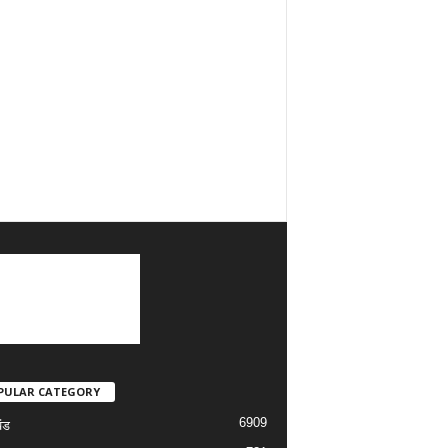
PULAR CATEGORY
6909
ंड