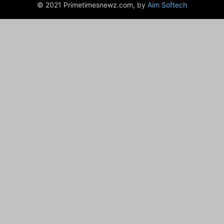
© 2021 Primetimesnewz.com, by
Aim Softech