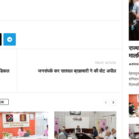
राज्य
मालवि
Next article
admi
मेडिकल
जनसंपर्क कर सतपाल ब्रह्मचारी ने की वोट अपील
देहरादू
शनिवार 
प्रियदर्
OR