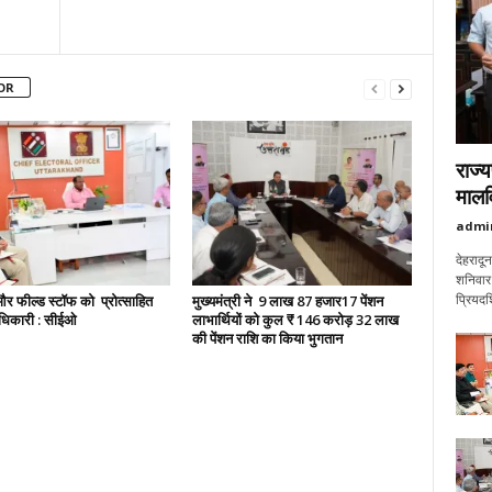
OR
राज्य
मालवि
admi
देहरादू
शनिवार 
 फील्ड स्टॉफ को प्रोत्साहित
मुख्यमंत्री ने 9 लाख 87 हजार17 पेंशन
प्रियदर्
ाधिकारी : सीईओ
लाभार्थियों को कुल ₹ 146 करोड़ 32 लाख
की पेंशन राशि का किया भुगतान