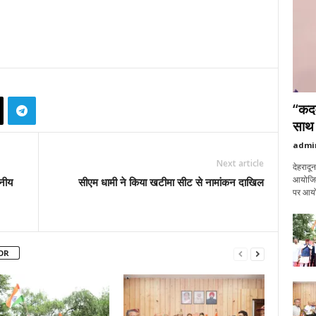
“कदम
साथ अ
admi
Next article
देहरादू
आयोजित 
नीय
सीएम धामी ने किया खटीमा सीट से नामांकन दाखिल
पर आयोज
OR