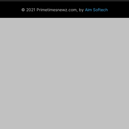
© 2021 Primetimesnewz.com, by
Aim Softech