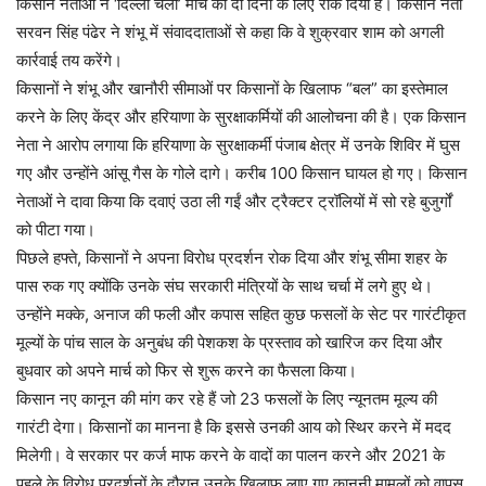
किसान नेताओं ने ‘दिल्ली चलो’ मार्च को दो दिनों के लिए रोक दिया है। किसान नेता
सरवन सिंह पंढेर ने शंभू में संवाददाताओं से कहा कि वे शुक्रवार शाम को अगली
कार्रवाई तय करेंगे।
किसानों ने शंभू और खानौरी सीमाओं पर किसानों के खिलाफ “बल” का इस्तेमाल
करने के लिए केंद्र और हरियाणा के सुरक्षाकर्मियों की आलोचना की है। एक किसान
नेता ने आरोप लगाया कि हरियाणा के सुरक्षाकर्मी पंजाब क्षेत्र में उनके शिविर में घुस
गए और उन्होंने आंसू गैस के गोले दागे। करीब 100 किसान घायल हो गए। किसान
नेताओं ने दावा किया कि दवाएं उठा ली गईं और ट्रैक्टर ट्रॉलियों में सो रहे बुजुर्गों
को पीटा गया।
पिछले हफ्ते, किसानों ने अपना विरोध प्रदर्शन रोक दिया और शंभू सीमा शहर के
पास रुक गए क्योंकि उनके संघ सरकारी मंत्रियों के साथ चर्चा में लगे हुए थे।
उन्होंने मक्के, अनाज की फली और कपास सहित कुछ फसलों के सेट पर गारंटीकृत
मूल्यों के पांच साल के अनुबंध की पेशकश के प्रस्ताव को खारिज कर दिया और
बुधवार को अपने मार्च को फिर से शुरू करने का फैसला किया।
किसान नए कानून की मांग कर रहे हैं जो 23 फसलों के लिए न्यूनतम मूल्य की
गारंटी देगा। किसानों का मानना है कि इससे उनकी आय को स्थिर करने में मदद
मिलेगी। वे सरकार पर कर्ज माफ करने के वादों का पालन करने और 2021 के
पहले के विरोध प्रदर्शनों के दौरान उनके खिलाफ लाए गए कानूनी मामलों को वापस