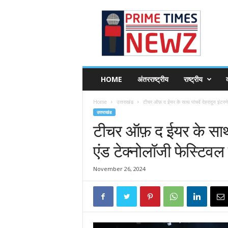
P
r
i
m
e
T
i
HOME
अंतरराष्ट्रीय
राष्ट्रीय
व
m
e
Home
उत्तराखंड
टीचर ऑफ़ द ईयर के साथ पांचवें देहरादून इंटरन
s
उत्तराखंड
N
टीचर ऑफ़ द ईयर के साथ 
e
w
एंड टेक्नोलॉजी फेस्टिव
z
November 26, 2024