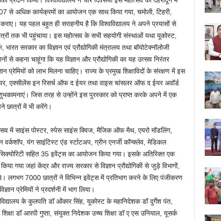
 मौका प्रदान किया। विश्वविद्यालय ने चार दिवसयी इस महोत्सव का देहरादून में
07 से अधिक कार्यक्रमों का आयोजन एक साथ किया गया, चमोली, टिहरी,
कराए। यह पहल बहुत ही सराहनीय है कि विश्वविद्यालय ने अपने प्रयासों से
 छात्रों तक भी पहुंचाया। इस महोत्सव के सभी सहयोगी संस्थाओं यथा यूकोस्ट,
 भारत सरकार का विज्ञान एवं प्रौद्योगिकी मंत्रालय तथा बॉयोटेक्नॉलोजी
ों से कहना चाहूंगा कि यह विज्ञान और प्रौद्योगिकी का यह उत्सव निरंतर
ान प्रेमियों को लाभ मिलना चाहिए। राज्य के प्रमुख शिक्षाविदों के संरक्षण में इस
ईयर, एक्सीलेंस इन रिसर्च ऑफ द ईयर तथा वाइस चांसलर ऑफ द ईयर अवॉर्ड
 शुभकामनाएं। जिस तरह से उन्होंने इस पुरस्कार को प्राप्त करके अपने में एक
छात्रों में भी करेंगे।
त्सव में साइंस पोस्टर, स्पेस साइंस क्विज, मैजिक ऑफ मैथ, एयरो मॉडलिंग,
 वर्कशॉप, यंग साइंटिस्ट एंड र्स्टाटअप, ग्रीन एनर्जी कॉन्क्लेव, मेडिकल
ाइबर सिक्योरिटी सहित 35 इवेंट्स का आयोजन किया गया। इसके अतिरिक्त एक
या गया जहां केंद्र और राज्य सरकार से विज्ञान प्रौद्योगिकी से जुड़े विभागों,
। लगभग 7000 छात्रों ने विभिन्न इवेंट्स में प्रतिभाग करने के लिए पंजीकरण
ान प्रेमियों ने प्रदर्शनी में भाग लिया।
यालय के कुलपति डॉ ओंकार सिंह, यूकोस्ट के महानिदेशक डॉ दुर्गेश पंत,
क्षा डॉ आरपी गुप्ता, संयुक्त निदेशक उच्च शिक्षा डॉ ए एस उनियाल, यूसर्क