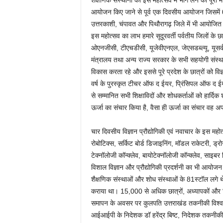
शैक्षणिक संस्थानों को इस महोत्सव में भाग लेने का पूरा
आयोजन किए जाने से पूर्व एक दिवसीय आयोजन जिसमें 
उत्तरकाशी, चंपावत और पिथौरागढ़ जिले में भी आयोजित 
इस महोत्सव का लाभ हमारे सूदूरवर्ती पर्वतीय जिलों के
ओएनजीसी, टीएचडीसी, यूजेवीएनएल, जेएसडब्ल्यू, यूसर्क,
मंत्रालय तथा अन्य राज्य सरकार के सभी सहयोगी संस्थान
विकास करता रहे और इससे पूरे प्रदेश के छात्रों को विज्ञ
वर्ष के पुरस्कृत टीचर ऑफ द ईयर, प्रिंसिपल ऑफ द 
से सम्मानित सभी शिक्षाविदों और शोधकर्ताओं को हार्दिक
ऊर्जा का संचार किया है, वैसा ही ऊर्जा का संचार वह अपने 
चार दिवसीय विज्ञान प्रौद्योगिकी एवं नवाचार के इस महो
रोबोटिक्स, सर्किट बोर्ड डिजाइनिंग, मॉडल राकेटरी, ड्रोन
टेक्नॉलोजी कॉन्क्लेव, बायोटेक्नॉलोजी कॉन्क्लेव, स
विशाल विज्ञान और प्रौद्योगिकी प्रदर्शनी का भी आयोजन कि
शैक्षणिक संस्थाओं और शोध संस्थाओं के 81स्टॉल लगे थे
कराया था। 15,000 से अधिक छात्रों, अध्यापकों और विज्ञ
समापन के अवसर पर कुलपति उत्तराखंड तकनीकी विश्वविद्
आईआईपी के निदेशक डॉ हरेंद्र बिष्ट, निदेशक तकनीकी शि