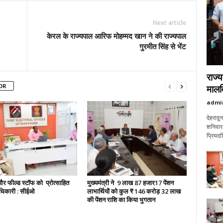
Next article
केरल के राज्यपाल आरिफ मोहम्मद खान ने की राज्यपाल
गुरमीत सिंह से भेंट
राज्य
OR
मालवि
admi
देहरादू
शनिवार 
प्रियदर्
 फील्ड स्टॉफ को प्रोत्साहित
मुख्यमंत्री ने 9 लाख 87 हजार17 पेंशन
ाधिकारी : सीईओ
लाभार्थियों को कुल ₹ 146 करोड़ 32 लाख
की पेंशन राशि का किया भुगतान